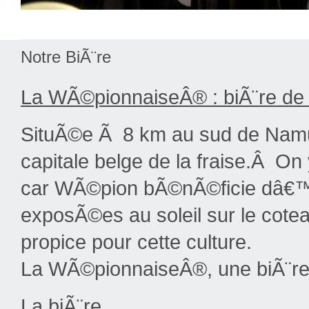
Notre BiÃ¨re
La WÃ©pionnaiseÂ® : biÃ¨re d
SituÃ©e Ã 8 km au sud de Namur
capitale belge de la fraise.Â On 
car WÃ©pion bÃ©nÃ©ficie dâ€™un
exposÃ©es au soleil sur le cote
propice pour cette culture.
La WÃ©pionnaiseÂ®, une biÃ¨re
La biÃ¨re