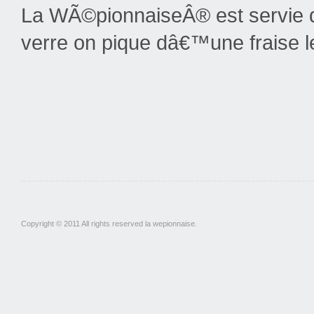
La WÃ©pionnaiseÂ® est servie d
verre on pique dâ€™une fraise l
Copyright © 2011 All rights reserved la wepionnaise.