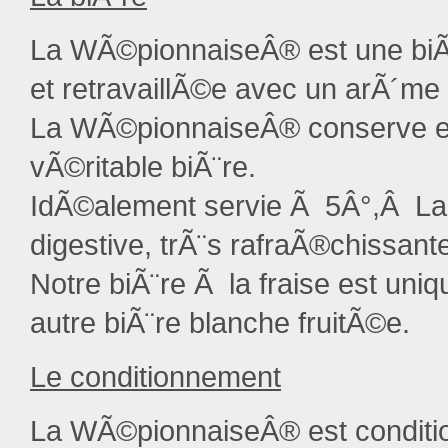
La WÃ©pionnaiseÂ® est une biÃ
et retravaillÃ©e avec un arÃ´me n
La WÃ©pionnaiseÂ® conserve 
vÃ©ritable biÃ¨re.
IdÃ©alement servie Ã 5Â°,Â La
digestive, trÃ¨s rafraÃ®chissant
Notre biÃ¨re Ã la fraise est un
autre biÃ¨re blanche fruitÃ©e.
Le conditionnement
La WÃ©pionnaiseÂ® est conditio