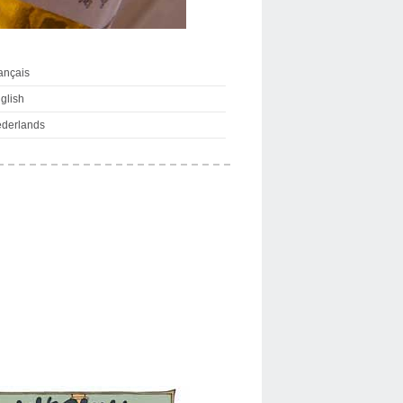
ançais
glish
derlands