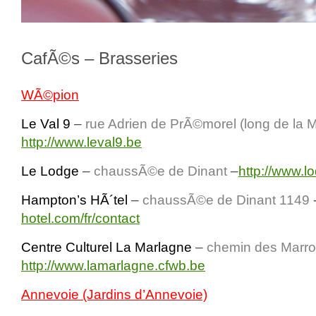
CafÃ©s – Brasseries
WÃ©pion
Le Val 9
–
rue Adrien de PrÃ©morel (long de la 
http://www.leval9.be
Le Lodge
–
chaussÃ©e de Dinant
–
http://www.
Hampton’s HÃ´tel
–
chaussÃ©e de Dinant 1149
hotel.com/fr/contact
Centre Culturel La Marlagne
–
chemin des Marro
http://www.lamarlagne.cfwb.be
Annevoie (Jardins d’Annevoie)