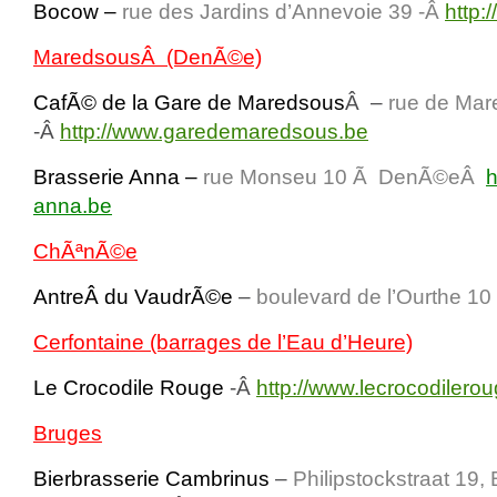
Bocow –
rue des Jardins d’Annevoie 39 -Â
http:
MaredsousÂ (DenÃ©e)
CafÃ© de la Gare de Maredsous
Â –
rue de Mar
-Â
http://www.garedemaredsous.be
Brasserie Anna –
rue Monseu 10 Ã DenÃ©eÂ
h
anna.be
ChÃªnÃ©e
AntreÂ du VaudrÃ©e
–
boulevard de l’Ourthe 10
Cerfontaine (barrages de l’Eau d’Heure)
Le Crocodile Rouge
-Â
http://www.lecrocodilero
Bruges
Bierbrasserie Cambrinus
–
Philipstockstraat 19
,